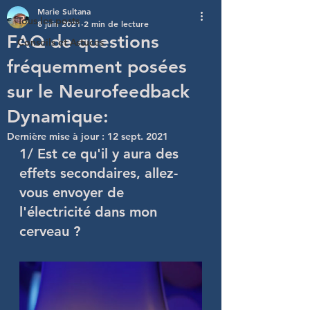
Marie Sultana
Tous les posts
8 juin 2021
2 min de lecture
FAQ de questions
Conseils et Astuces
fréquemment posées
sur le Neurofeedback
Dynamique:
Dernière mise à jour :
12 sept. 2021
1/ Est ce qu'il y aura des 
effets secondaires, allez-
vous envoyer de 
l'électricité dans mon 
cerveau ?