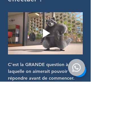
C'est la GRANDE question à 
laquelle on aimerait pouvoir 
répondre avant de commencer.
Malheureusement il est 
impossible
de le savoir à l'avance !
Chaque cerveau fonctionne 
différemment, avec cette 
méthode nous n'allons rien lui 
imposer, le cerveau va se voir et 
décider ce sûr quoi il doit 